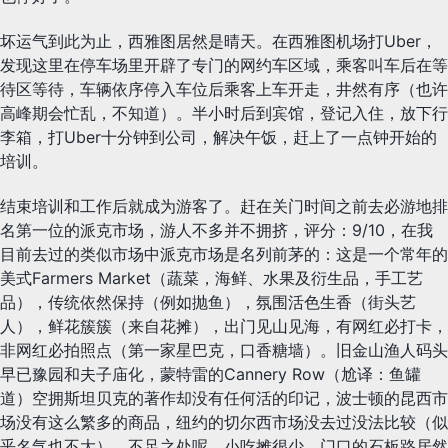
坏运气到此为止，西雅图居然是晴天。在西雅图机场打Uber，
发现这里在停车场里开辟了专门的网约车区域，乘客叫车后在等
待区等待，车辆依序停入车位后乘客上车开走，井然有序（也许
高峰期会忙乱，不知道）。半小时后到宾馆，登记入住，放下行
李箱，打Uber十分钟到公司，解决午饭，赶上了一点钟开始的
培训。
结束培训和工作后就成为游客了。赶在关门时间之前去必游地排
名第一位的派克市场，游人不多并不拥挤，评分：9/10，在我
目前去过的类似市场中派克市场是名列前茅的：这是一个常年的
美式Farmers Market（蔬菜，海鲜、水果及衍生品，手工艺
品），传统依然保持（例如抛鱼），氛围活色生香（街头艺
人），鲜花簇簇（来自花摊），出门见山见海，有网红必打卡，
非网红必拍照点（第一家星巴克，口香糖墙）。旧金山渔人码头
早已豫园和夫子庙化，蒙特雷的Cannery Row（尬译：鱼罐
道）空拥斯坦贝克的著作却没有任何活的印记，波士顿的昆西市
场没有这么繁多的商品，纽约的切尔西市场没去过没法比较（似
乎名气也不大）。不足之处呢，小吃摊很少，门口的石板路居然