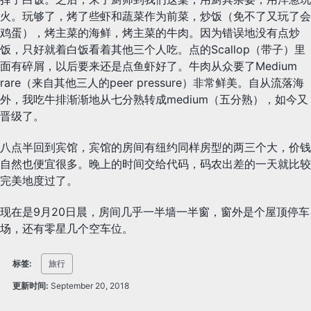
火。玩够了，烤了些虾和蔬菜作为前菜，炒饭（免不了又玩了会
鸡蛋），烤主菜的海鲜，烤主菜的牛肉。因为错误地没有点炒
饭，只好就着白饭看着其他三个人吃。点的Scallop（带子）里
面有碎屑，以后要来还是点鱼虾好了。牛肉从众要了Medium
rare（来自其他三人的peer pressure）非常鲜美。自从流落海
外，我吃牛排渐渐地从七分熟转成medium（五分熟），如今又
晋级了。
八点半回到宾馆，宾馆的房间有纽约同样房型的两三个大，价钱
自然也便宜很多。晚上的时间交给代码，码农出差的一天就比较
完美地度过了。
现在是9月20日晨，房间几乎一半墙一半窗，窗外是个屋顶停车
场，还有零星几个空车位。
标签:
旅行
更新时间:
September 20, 2018