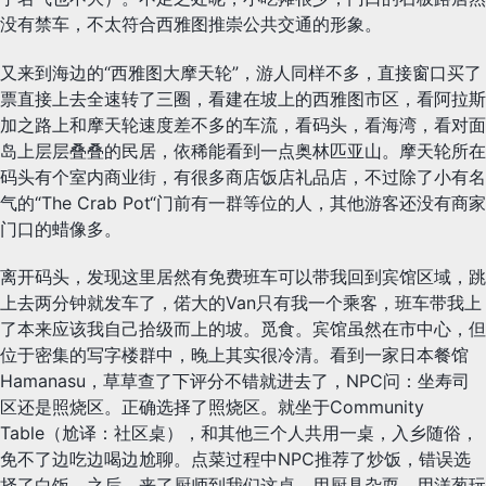
没有禁车，不太符合西雅图推崇公共交通的形象。
又来到海边的“西雅图大摩天轮”，游人同样不多，直接窗口买了
票直接上去全速转了三圈，看建在坡上的西雅图市区，看阿拉斯
加之路上和摩天轮速度差不多的车流，看码头，看海湾，看对面
岛上层层叠叠的民居，依稀能看到一点奥林匹亚山。摩天轮所在
码头有个室内商业街，有很多商店饭店礼品店，不过除了小有名
气的“The Crab Pot“门前有一群等位的人，其他游客还没有商家
门口的蜡像多。
离开码头，发现这里居然有免费班车可以带我回到宾馆区域，跳
上去两分钟就发车了，偌大的Van只有我一个乘客，班车带我上
了本来应该我自己拾级而上的坡。觅食。宾馆虽然在市中心，但
位于密集的写字楼群中，晚上其实很冷清。看到一家日本餐馆
Hamanasu，草草查了下评分不错就进去了，NPC问：坐寿司
区还是照烧区。正确选择了照烧区。就坐于Community
Table（尬译：社区桌），和其他三个人共用一桌，入乡随俗，
免不了边吃边喝边尬聊。点菜过程中NPC推荐了炒饭，错误选
择了白饭。之后，来了厨师到我们这桌，用厨具杂耍，用洋葱玩