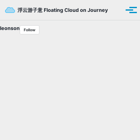
Skip to primary navigation
Skip to content
Skip to footer
Toggle se
浮云游子意 Floating Cloud on Journey
Tog
leonson
Follow